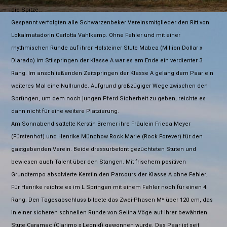
die Spitze.
Gespannt verfolgten alle Schwarzenbeker Vereinsmitglieder den Ritt von
Lokalmatadorin Carlotta Vahlkamp. Ohne Fehler und mit einer
rhythmischen Runde auf ihrer Holsteiner Stute Mabea (Million Dollar x
Diarado) im Stilspringen der Klasse A war es am Ende ein verdienter 3.
Rang. Im anschließenden Zeitspringen der Klasse A gelang dem Paar ein
weiteres Mal eine Nullrunde. Aufgrund großzügiger Wege zwischen den
Sprüngen, um dem noch jungen Pferd Sicherheit zu geben, reichte es
dann nicht für eine weitere Platzierung.
Am Sonnabend sattelte Kerstin Bremer ihre Fräulein Frieda Meyer
(Fürstenhof) und Henrike Münchow Rock Marie (Rock Forever) für den
gastgebenden Verein. Beide dressurbetont gezüchteten Stuten und
bewiesen auch Talent über den Stangen. Mit frischem positiven
Grundtempo absolvierte Kerstin den Parcours der Klasse A ohne Fehler.
Für Henrike reichte es im L Springen mit einem Fehler noch für einen 4.
Rang. Den Tagesabschluss bildete das Zwei-Phasen M* über 120 cm, das
in einer sicheren schnellen Runde von Selina Vöge auf ihrer bewährten
Stute Caramac (Clarimo x Leonid) gewonnen wurde. Das Paar ist seit