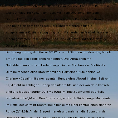
Kinderserie, war auch das Motto von Lyssa Maxime Urban vom Reitverein
Granderheide, im Kostümspringen. Mit ihrem Deutschen Reitpony
Diamant CQ (von Dating) legte sie die schnellste Runde ohne Abwurf hin
und holte sich damit den Sieg. Der Sonderehrenpreis für die
ausgefallenste Kostümierung ging nach Vierlanden an Marcel Hesse in
einem gewagten Dress in Rosa, Pink und viel Glitzer und seine 7jährige
Dora als Barbie Girls.
Die Springprüfung der Klasse M* 125 cm mit Stechen um den Sieg bildete
am Finaltag den sportlichen Höhepunkt. Drei Amazonen mit
Nullfehlerritten aus dem Umlauf zogen in das Stechen ein. Die für die
Ukraine reitende Alisa Dron war mit der Holsteiner Stute Kortina VA
(Clarimo x Casall) mit einer rasanten Runde ohne Abwurf in einer Zeit von
39,94 nicht zu schlagen. Knapp dahinter reihte sich der von Nele Kortsch
pilotierte Mecklenburger Quiz Me (Quality Time x Converter) ebenfalls
fehlerfrei mit 40,64 ein. Den Bronzerang erritt sich Dörte Junge-Moldaente
im Sattel der Cormint-Tochter Belle Betise mit einer kontrollierten sicheren
Runde (0/44,64). An der Siegerinnenehrung nahmen die Sponsorin der