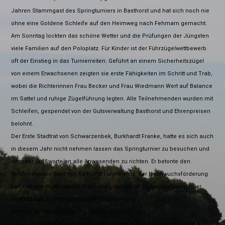
Jahren Stammgast des Springturniers in Basthorst und hat sich noch nie
ohne eine Goldene Schleife auf den Heimweg nach Fehmarn gemacht.
Am Sonntag lockten das schöne Wetter und die Prüfungen der Jüngsten
viele Familien auf den Poloplatz. Für Kinder ist der Führzügelwettbewerb
oft der Einstieg in das Turnierreiten. Geführt an einem Sicherheitszügel
von einem Erwachsenen zeigten sie erste Fähigkeiten im Schritt und Trab,
wobei die Richterinnen Frau Becker und Frau Wiedmann Wert auf Balance
im Sattel und ruhige Zügelführung legten. Alle Teilnehmenden wurden mit
Schleifen, gespendet von der Gutsverwaltung Basthorst und Ehrenpreisen
belohnt.
Der Erste Stadtrat von Schwarzenbek, Burkhardt Franke, hatte es sich auch
in diesem Jahr nicht nehmen lassen das Springturnier zu besuchen und
ein paar Grußworte an alle Anwesenden zu richten. Er betonte den
verdienstvollen Wert des Reit- und Fahrvereins, der Nachwuchsförderung
betreibt und Wettbewerbe organisiert, gerade in Zeiten nachlassender
Bereitschaft zu ehrenamtlichem Engagement.
Können wir das schaffen? – Yo, wir schaffen das!
Der Ausruf von Bob dem Baumeister, bekannt aus der gleichnamigen