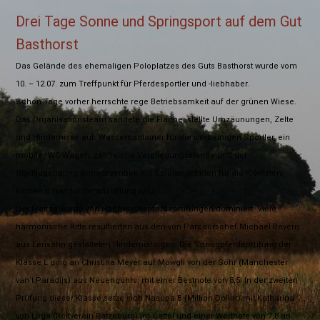
Drei Tage Sonne und Springsport auf dem Gut
Basthorst
Das Gelände des ehemaligen Poloplatzes des Guts Basthorst wurde vom
10. – 12.07. zum Treffpunkt für Pferdesportler und -liebhaber.
Schon Tage vorher herrschte rege Betriebsamkeit auf der grünen Wiese.
Das Organisationsteam sandete die Fläche, stellte Umzäunungen, Zelte
und Hindernisse auf. Wassercontainer für die vierbeinigen Sportler, ein
mobiler WC-Wagen, zahlreiche Verpflegungsstände und der
Stadtjugendring Schwarzenbek mit Spielangeboten für die Kleinsten,
kamen direkt zur Veranstaltung hinzu.
Der Freitag wurde von Nachwuchspferdeprüfungen dominiert. Viele
harmonische Ritte resultierten aus den von Parcourschef Michael Bevern
aus Lensahn gestalteten Hindernisfolgen. Die Springpferdeprüfung der
Klasse L ging an Christina Meyer auf Mowgli von der Söhr (Manchester
van`t Paradijs) aus Neuengöhrs, mit einer Bestnote von 8,5. In der zweiten
Prüfung dieser Klasse setze sich Nasupa B (Million Dollar) mit Katharina
von Loga (Reitverein Ratzeburg) im Sattel und einer Wertnote von 7,8 an